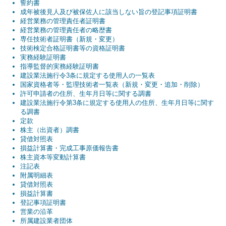
誓約書
成年被後見人及び被保佐人に該当しない旨の登記事項証明書
経営業務の管理責任者証明書
経営業務の管理責任者の略歴書
専任技術者証明書（新規・変更）
技術検定合格証明書等の資格証明書
実務経験証明書
指導監督的実務経験証明書
建設業法施行令3条に規定する使用人の一覧表
国家資格者等・監理技術者一覧表（新規・変更・追加・削除）
許可申請者の住所、生年月日等に関する調書
建設業法施行令第3条に規定する使用人の住所、生年月日等に関す
る調書
定款
株主（出資者）調書
貸借対照表
損益計算書・完成工事原価報告書
株主資本等変動計算書
注記表
附属明細表
貸借対照表
損益計算書
登記事項証明書
営業の沿革
所属建設業者団体