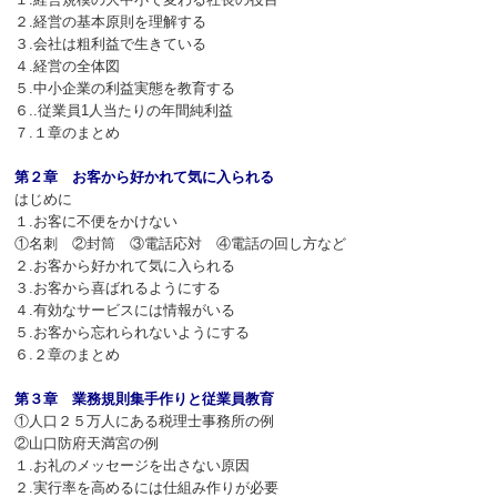
２
.
経営の基本原則を理解する
３
.
会社は粗利益で生きている
４
.
経営の全体図
５
.
中小企業の利益実態を教育する
６..従業員1人当たりの年間純利益
７.１章のまとめ
第２章 お客から好かれて気に入られる
はじめに
１
.
お客に不便をかけない
①名刺 ②封筒 ③電話応対 ④電話の回し方など
２
.
お客から好かれて気に入られる
３
.
お客から喜ばれるようにする
４
.
有効なサービスには情報がいる
５
.
お客から忘れられないようにする
６.２章のまとめ
第３章 業務規則集手作りと従業員教育
①人口２５万人にある税理士事務所の例
②山口防府天満宮の例
１
.
お礼のメッセージを出さない原因
２
.
実行率を高めるには仕組み作りが必要